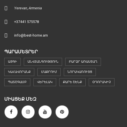
Yerevan, Armenia
+37441 575578
info@best-home.am
ՊԱՐԱՄԵՏՐԵՐ
ԱՅԳԻ
ԱՆՎՏԱՆԳՈՒԹՅՈՒՆ
ԲԱՐՁՐ ԱՌԱՍՏԱՂ
ԿԱՀԱՎՈՐԱՆՔ
ՄԱՔՐՈՒՄ
ՆՈՐԱԿԱՌՈՒՅՑ
ՊԱՏՇԳԱՄԲ
ՎԵՐԵԼԱԿ
ՔԱՐԵ ՇԵՆՔ
ՕԴՈՐԱԿԻՉ
ՄԻԱՑԵՔ ՄԵԶ