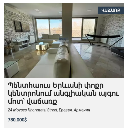
ՎԱՃԱՌՔ
Պենտհաուս Երևանի փոքր
կենտրոնում անգլիական այգու
մոտ՝ վաճառք
24 Movses Khorenatsi Street, Ереван, Армения
780,000$