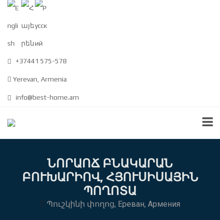
+37441 575-578
Yerevan, Armenia
info@best-home.am
ՆՈՐԱՈՃ ԲՆԱԿԱՐԱՆ
ԲՈՒԽԱՐԻՈՎ, ՀՅՈՒՍԻՍԱՅԻՆ
ՊՈՂՈՏԱ
Պուշկինի փողոց, Ереван, Армения