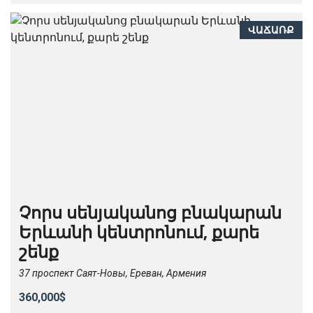
ՎԱՃԱՌՔ
Չորս սենյականոց բնակարան
Երևանի կենտրոնում, քարե
շենք
37 проспект Саят-Новы, Ереван, Армения
360,000$