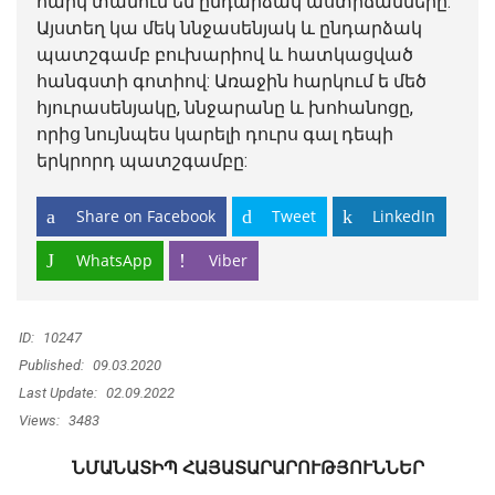
հարկ տանում են ընդարձակ աստիճանները:
Այստեղ կա մեկ ննջասենյակ և ընդարձակ
պատշգամբ բուխարիով և հատկացված
հանգստի գոտիով: Առաջին հարկում ե մեծ
հյուրասենյակը, ննջարանը և խոհանոցը,
որից նույնպես կարելի դուրս գալ դեպի
երկրորդ պատշգամբը:
Share on Facebook
Tweet
LinkedIn
WhatsApp
Viber
ID:
10247
Published:
09.03.2020
Last Update:
02.09.2022
Views:
3483
ՆՄԱՆԱՏԻՊ ՀԱՅԱՏԱՐԱՐՈՒԹՅՈՒՆՆԵՐ