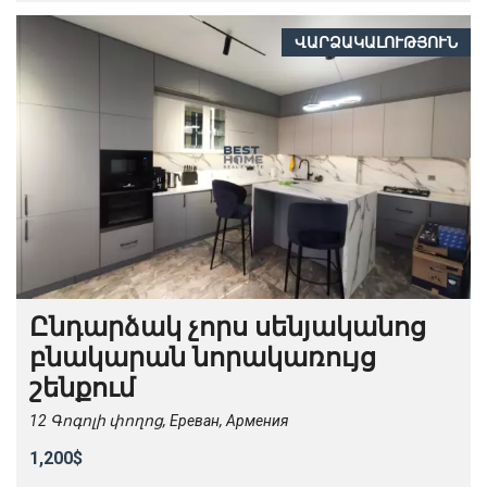
ՎԱՐՁԱԿԱԼՈՒԹՅՈՒՆ
Ընդարձակ չորս սենյականոց
բնակարան նորակառույց
շենքում
12 Գոգոլի փողոց, Ереван, Армения
1,200$