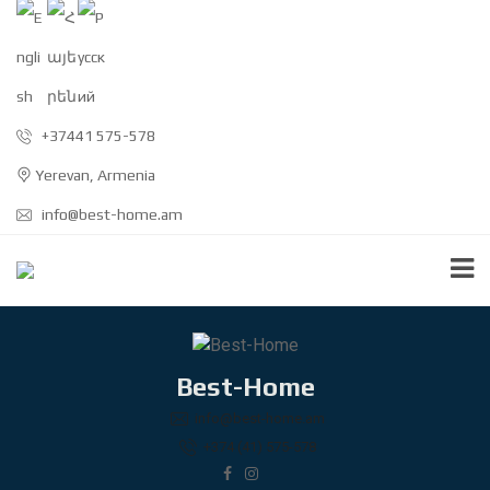
+37441 575-578
Yerevan, Armenia
info@best-home.am
Best-Home
info@best-home.am
+374 (41) 575-578