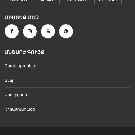
ՄԻԱՑԵՔ ՄԵԶ
ԱՆՇԱՐԺ ԳՈՒՅՔ
Բնակարաններ
Տներ
Կոմերցիոն
Հողատարածք