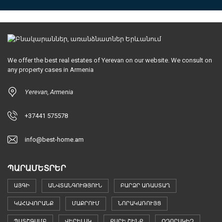
We offer the best real estates of Yerevan on our website. We consult on
any property cases in Armenia
Yerevan, Armenia
+37441 575578
info@best-home.am
ՊԱՐԱՄԵՏՐԵՐ
ԱՅԳԻ
ԱՆՎՏԱՆԳՈՒԹՅՈՒՆ
ԲԱՐՁՐ ԱՌԱՍՏԱՂ
ԿԱՀԱՎՈՐԱՆՔ
ՄԱՔՐՈՒՄ
ՆՈՐԱԿԱՌՈՒՅՑ
ՊԱՏՇԳԱՄԲ
ՎԵՐԵԼԱԿ
ՔԱՐԵ ՇԵՆՔ
ՕԴՈՐԱԿԻՉ