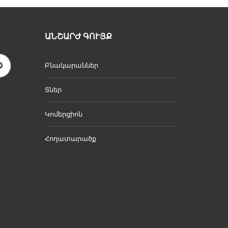
ԱՆՇԱՐԺ ԳՈՒՅՔ
Բնակարաններ
Տներ
Կոմերցիոն
Հողատարածք