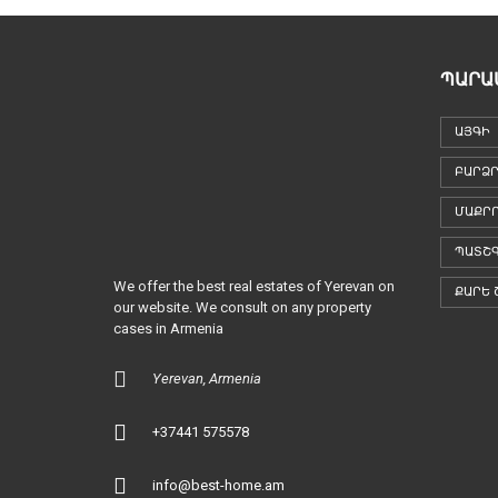
ՊԱՐԱ
ԱՅԳԻ
ԲԱՐՁՐ
ՄԱՔՐ
ՊԱՏՇ
We offer the best real estates of Yerevan on
ՔԱՐԵ 
our website. We consult on any property
cases in Armenia
Yerevan, Armenia
+37441 575578
info@best-home.am