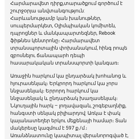
Հարմարավետ դիրք,տարածքում գործում է
շուրջօրյա անվտանգություն:
Հարևանությամբ կան խանութներ,
սուպերմարկետ, Օլիմպիական կոմիտեն,
դպրոցներ և մանկապարտեզներ, Rebook
ֆիթնես կենտրոնը։ Հարմարավետ
տրանսպորտային փոխանակում, հինգ րոպե
զբոսնելու ճանապարհ դեպի
հասարակական տրանսպորտի կանգառ։
Առաջին հարկում կա ընդարձակ խոհանոց և
հյուրասենյակ։ Երկրորդ հարկում կա չորս
ննջասենյակ։ Երրորդ հարկում կա
ննջասենյակ և ընդարձակ խաղասենյակ։
Նկուղային հարկ – լողավազան, շոգեբաղնիք,
հանգստի սենյակ բիլիարդով: Առկա է փակ
կայանատեղեր երկու մեքենայի համար։ Տան
մակերեսը կազմում է 597 ք./մ.։
Առանձնատունը կապիտալ վերանորոգված է,