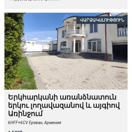
ՎԱՐՁԱԿԱԼՈՒԹՅՈՒՆ
Երկհարկանի առանձնատուն
երկու լողավազանով և այգիով
Առինջում
6HFF+6CV Ереван, Армения