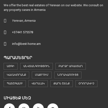
We offer the best real estates of Yerevan on our website. We consult on
any property cases in Armenia
Yerevan, Armenia
+37441 575578
info@best-home.am
ՊԱՐԱՄԵՏՐԵՐ
ԱՅԳԻ
ԱՆՎՏԱՆԳՈՒԹՅՈՒՆ
ԲԱՐՁՐ ԱՌԱՍՏԱՂ
ԿԱՀԱՎՈՐԱՆՔ
ՄԱՔՐՈՒՄ
ՆՈՐԱԿԱՌՈՒՅՑ
ՊԱՏՇԳԱՄԲ
ՎԵՐԵԼԱԿ
ՔԱՐԵ ՇԵՆՔ
ՕԴՈՐԱԿԻՉ
ՄԻԱՑԵՔ ՄԵԶ