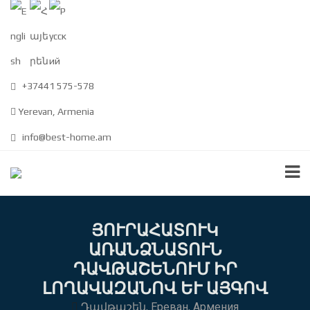
+37441 575-578
Yerevan, Armenia
info@best-home.am
ՅՈՒՐԱՀԱՏՈՒԿ
ԱՌԱՆՁՆԱՏՈՒՆ
ԴԱՎԹԱՇԵՆՈՒՄ ԻՐ
ԼՈՂԱՎԱԶԱՆՈՎ ԵՒ ԱՅԳՈՎ
Դավթաշեն, Ереван, Армения