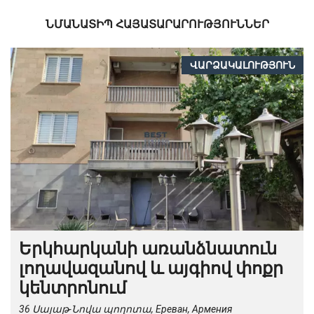
ՆՄԱՆԱՏԻՊ ՀԱՅԱՏԱՐԱՐՈՒԹՅՈՒՆՆԵՐ
ՎԱՐՁԱԿԱԼՈՒԹՅՈՒՆ
Երկհարկանի առանձնատուն
լողավազանով և այգիով փոքր
կենտրոնում
36 Սայաթ-Նովա պողոտա, Ереван, Армения