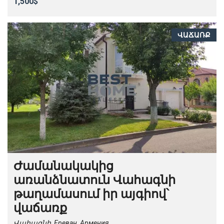
1,500$
ՎԱՃԱՌՔ
Ժամանակակից
առանձնատուն Վահագնի
թաղամասում իր այգիով՝
վաճառք
Վահագնի, Ереван, Армения