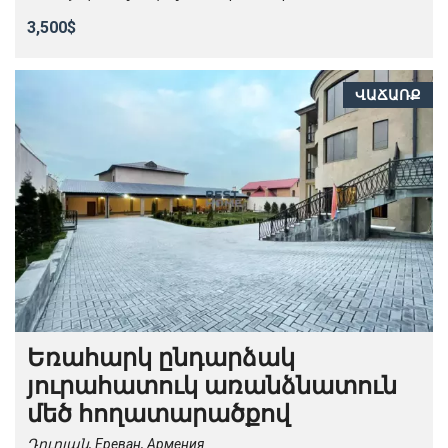
3,500$
ՎԱՃԱՌՔ
Եռահարկ ընդարձակ
յուրահատուկ առանձնատուն
մեծ հողատարածքով
Դուրյան, Ереван, Армения