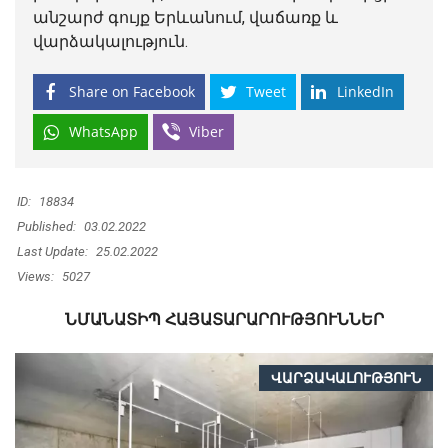
անշարժ գույք Երևանում, վաճառք և
վարձակալություն.
Share on Facebook
Tweet
LinkedIn
WhatsApp
Viber
ID:
18834
Published:
03.02.2022
Last Update:
25.02.2022
Views:
5027
ՆՄԱՆԱՏԻՊ ՀԱՅԱՏԱՐԱՐՈՒԹՅՈՒՆՆԵՐ
ՎԱՐՁԱԿԱԼՈՒԹՅՈՒՆ