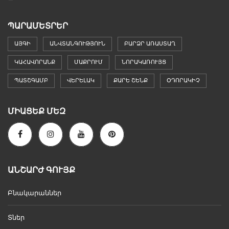
ՊԱՐԱՄԵՏՐԵՐ
ԱՅԳԻ
ԱՆՎՏԱՆԳՈՒԹՅՈՒՆ
ԲԱՐՁՐ ԱՌԱՍՏԱՂ
ԿԱՀԱՎՈՐԱՆՔ
ՄԱՔՐՈՒՄ
ՆՈՐԱԿԱՌՈՒՅՑ
ՊԱՏՇԳԱՄԲ
ՎԵՐԵԼԱԿ
ՔԱՐԵ ՇԵՆՔ
ՕԴՈՐԱԿԻՉ
ՄԻԱՑԵՔ ՄԵԶ
ԱՆՇԱՐԺ ԳՈՒՅՔ
Բնակարաններ
Տներ