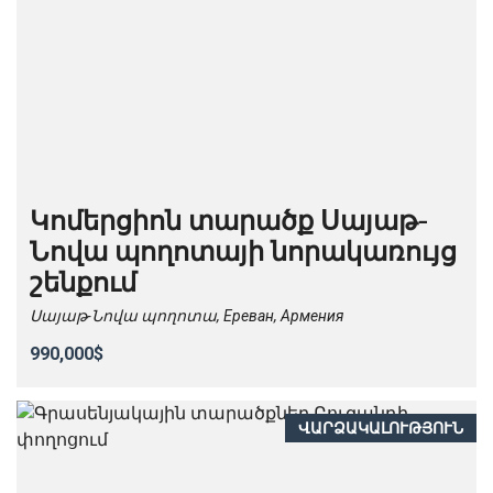
Կոմերցիոն տարածք Սայաթ-
Նովա պողոտայի նորակառույց
շենքում
Սայաթ-Նովա պողոտա, Ереван, Армения
990,000$
ՎԱՐՁԱԿԱԼՈՒԹՅՈՒՆ