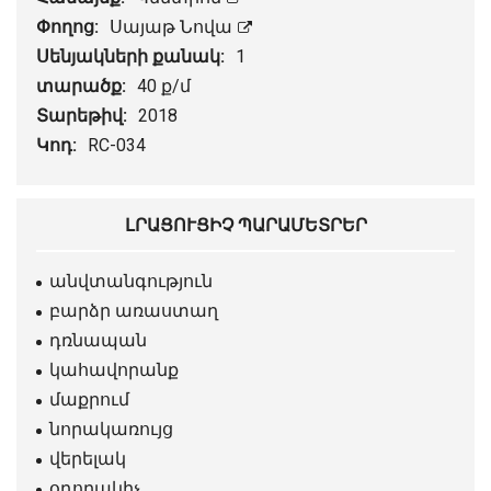
Փողոց:
Սայաթ Նովա
Սենյակների քանակ:
1
տարածք:
40 ք/մ
Տարեթիվ:
2018
Կոդ:
RC-034
ԼՐԱՑՈՒՑԻՉ ՊԱՐԱՄԵՏՐԵՐ
անվտանգություն
բարձր առաստաղ
դռնապան
կահավորանք
մաքրում
նորակառույց
վերելակ
օդորակիչ