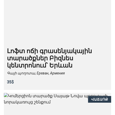
Լոֆտ ոճի գրասենյակային
տարածքներ Բիզնես
կենտրոնում՝ Երևան
Գայի պողոտա, Ереван, Армения
35$
ՎԱՃԱՌՔ