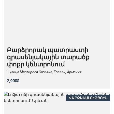
Բարձրորակ պատրաստի
գրասենյակային տարածք
փոքր կենտրոնում
1 улица Мартироса Сарьяна, Ереван, Армения
2,900$
ՎԱՐՁԱԿԱԼՈՒԹՅՈՒՆ