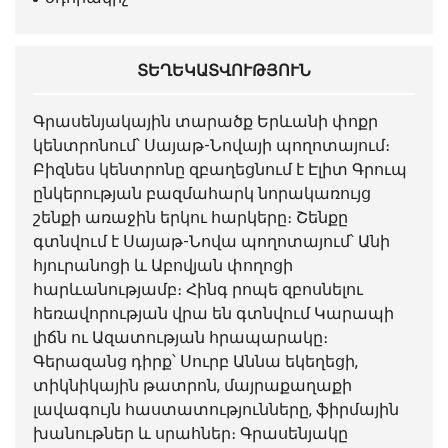
ՏԵՂԵԿԱՏՎՈՒԹՅՈՒՆ
Գրասենյակային տարածք Երևանի փոքր
կենտրոնում՝ Սայաթ-Նովայի պողոտայում։
Բիզնես կենտրոնը զբաղեցնում է Էլիտ Գրուպ
ընկերության բազմահարկ նորակառույց
շենքի առաջին երկու հարկերը։ Շենքը
գտնվում է Սայաթ-Նովա պողոտայում՝ Անի
հյուրանոցի և Աբովյան փողոցի
հարևանությամբ։ Հինգ րոպե զբոսնելու
հեռավորության վրա են գտնվում Կարապի
լիճն ու Ազատության հրապարակը։
Գերազանց դիրք՝ Սուրբ Աննա եկեղեցի,
տիկնիկային թատրոն, մայրաքաղաքի
լավագույն հաստատությունները, ֆիրմային
խանութներ և սրահներ։ Գրասենյակը