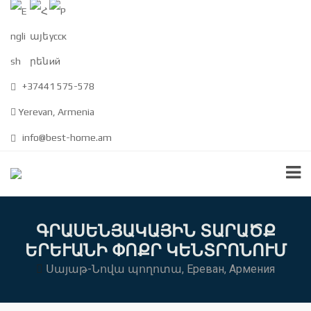
+37441 575-578
Yerevan, Armenia
info@best-home.am
ԳՐԱՍԵՆՅԱԿԱՅԻՆ ՏԱՐԱԾՔ
ԵՐԵՒԱՆԻ ՓՈՔՐ ԿԵՆՏՐՈՆՈՒՄ
Սայաթ-Նովա պողոտա, Ереван, Армения