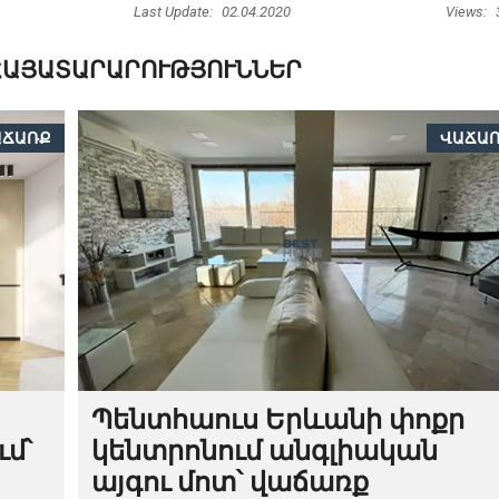
Last Update:
02.04.2020
Views:
ՀԱՅԱՏԱՐԱՐՈՒԹՅՈՒՆՆԵՐ
ԱՃԱՌՔ
ՎԱՃԱ
Պենտհաուս Երևանի փոքր
ւմ՝
կենտրոնում անգլիական
այգու մոտ՝ վաճառք