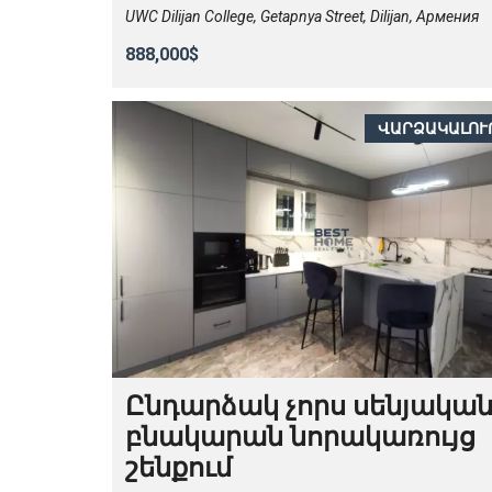
UWC Dilijan College, Getapnya Street, Dilijan, Армения
888,000$
ՎԱՐՁԱԿԱԼՈՒ
Ընդարձակ չորս սենյակա
բնակարան նորակառույց
շենքում