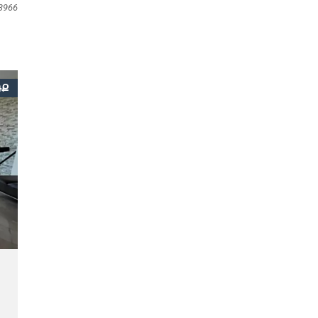
3966
ՌՔ