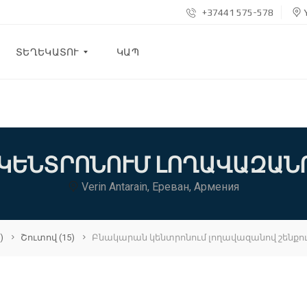
+37441 575-578
Y
ՏԵՂԵԿԱՏՈՒ
ԿԱՊ
Բ
Լ
Ո
Գ
ԿԵՆՏՐՈՆՈՒՄ ԼՈՂԱՎԱԶԱՆ
Մ
Verin Antarain, Ереван, Армения
Ե
Ր
Մ
Ա
Ս
)
Շուտով
(15)
Բնակարան կենտրոնում լողավազանով շենքո
Ի
Ն
Հ
Ա