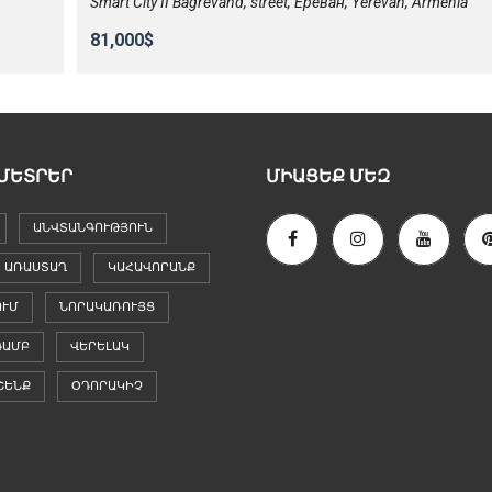
Smart City II Bagrevand, street, Ереван, Yerevan, Armenia
81,000$
ՄԵՏՐԵՐ
ՄԻԱՑԵՔ ՄԵԶ
ԱՆՎՏԱՆԳՈՒԹՅՈՒՆ
 ԱՌԱՍՏԱՂ
ԿԱՀԱՎՈՐԱՆՔ
ՈՒՄ
ՆՈՐԱԿԱՌՈՒՅՑ
ԳԱՄԲ
ՎԵՐԵԼԱԿ
ՇԵՆՔ
ՕԴՈՐԱԿԻՉ