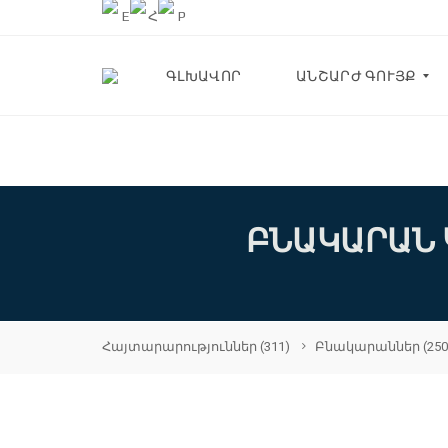
ԳԼԽԱՎՈՐ
ԱՆՇԱՐԺ ԳՈՒՅՔ
Բ
Ն
Ա
Կ
ԲՆԱԿԱՐԱՆ 
Ա
Ր
Ա
Ն
Ն
Ե
Ր
Հայտարարություններ
(311)
Բնակարաններ
(250
Տ
Ն
Ե
Ր