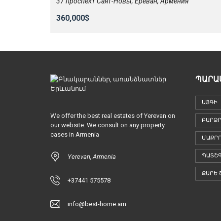
37 проспект Саят-Новы, Ереван, Армения
360,000$
ՊԱՐԱ
ԱՅԳԻ
We offer the best real estates of Yerevan on
ԲԱՐՁՐ
our website. We consult on any property
cases in Armenia
ՄԱՔՐ
ՊԱՏՇ
Yerevan, Armenia
ՔԱՐԵ 
+37441 575578
info@best-home.am