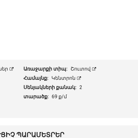
ներ
Առաջարքի տիպ:
Շուտով
Համայնք:
Կենտրոն
Սենյակների քանակ:
2
տարածք:
69 ք/մ
ՒՑԻՉ ՊԱՐԱՄԵՏՐԵՐ