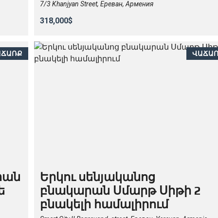
7/3 Khanjyan Street, Ереван, Армения
318,000$
ԱՃԱՌՔ
ՎԱՃԱ
րան
Երկու սենյականոց
ե
բնակարան Սմարթ Սիթի 2
բնակելի համալիրում