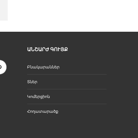
ԱՆՇԱՐԺ ԳՈՒՅՔ
Բնակարաններ
Տներ
Կոմերցիոն
Հողատարածք