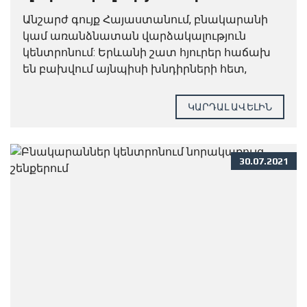
ամռանը
Անշարժ գույք Հայաստանում, բնակարանի
կամ առանձնատան վարձակալություն
կենտրոնում: Երևանի շատ հյուրեր հաճախ
են բախվում այնպիսի խնդիրների հետ,
ինչպիսիք են ՝ ինչպես և որտեղ կարելի է
հարմար կացարան գտնել արձակուրդը
ԿԱՐԴԱԼ ԱՎԵԼԻՆ
հարմար անցկացնելու համար։
30.07.2021