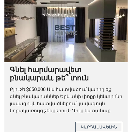
Գնել հարմարավետ
բնակարան, թե՞ տուն
Երևանում
Բյուջե $650,000 Այս հատվածում կարող եք
գնել բնակարաններ Երևանի փոքր կենտրոնի
լավագույն հատվածներում՝ լավագույն
նորակառույց շենքերում։ Դուք կստանաք
բնակարան 170 ք.մ. վերանորոգված և
կահավորված, ինչպես նաև
ԿԱՐԴԱԼ ԱՎԵԼԻՆ
ավտոկայանատեղի։ Դրանք կլինեն