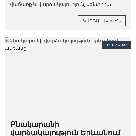
վաճառք և վարձակալություն, կենտրոն։
ԿԱՐԴԱԼ ԱՎԵԼԻՆ
31.07.2021
Բնակարանի
վարձակալություն Երևանում