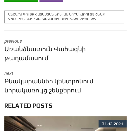
ԱՆՇԱՐԺ ԳՈՒՅՔ ՀԱՅԱՍՏԱՆ ԵՐԵՒԱՆ ՆՈՐԱԿԱՌՈՒՅՑ ՇԵՆՔ Կ
ԵՆՏՐՈՆ ՏՆԵՐ ՎԱՐՁԱԿԱԼՈՒԹՅՈՒՆ ԳՆԵԼ ՀԻՊՈՏԵԿ
previous
Առանձնատուն Վահագնի
թաղամասում
next
Բնակարաններ կենտրոնում
նորակառույց շենքերում
RELATED POSTS
31.12.2021