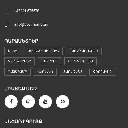
+37441 575578
info@best-home.am
ՊԱՐԱՄԵՏՐԵՐ
ԱՅԳԻ
ԱՆՎՏԱՆԳՈՒԹՅՈՒՆ
ԲԱՐՁՐ ԱՌԱՍՏԱՂ
ԿԱՀԱՎՈՐԱՆՔ
ՄԱՔՐՈՒՄ
ՆՈՐԱԿԱՌՈՒՅՑ
ՊԱՏՇԳԱՄԲ
ՎԵՐԵԼԱԿ
ՔԱՐԵ ՇԵՆՔ
ՕԴՈՐԱԿԻՉ
ՄԻԱՑԵՔ ՄԵԶ
ԱՆՇԱՐԺ ԳՈՒՅՔ