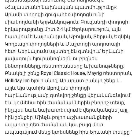
«Հայաստանի նախնական պատմությունը»:
Արամի փողոցի զուգահեռ փողոցն ունի
միակողմանի երթևեկություն: Բուզանդի փողոցի
երկարությունը մոտ 2.4 կմ էերկարություն, այն
հատվում է Նալբանդյան, Աբովյան, Տերյան, Եզնիկ
Կողբացի փողոցների և Մաշտոցի պողոտայի
հետ: Ներկայումս այստեղ են գտնվում Երևանի
լավագույն հյուրանոցներն ու բիզնես
կենտրոնները, ռեստորանները և խանութները:
Բնակելի շենք Royal Classic House, Mayrig ռեստորան,
Holliday Inn հյուրանոց, Արարատ բանկի շենք և
այլն: Այս պահին Աբովյան փողոցի
հարևանությամբ գտնվող շենքը վերականգնվում
է և կունենա հին ժամանակներին բնորոշ տեսք,
ինչպես նաև նախատեսվում է վերականգնել այլ
հին շենքեր: Մինչև բոլոր աշխատանքների
ավարտը դեռ ժամանակ կա, բայց մոտ
ապագայում մենք կտեսնենք հին Երևանի տեսքը `