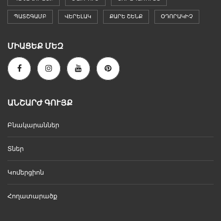
ՊԱՏՇԳԱՄԲ
ՎԵՐԵԼԱԿ
ՔԱՐԵ ՇԵՆՔ
ՕԴՈՐԱԿԻՉ
ՄԻԱՑԵՔ ՄԵԶ
ԱՆՇԱՐԺ ԳՈՒՅՔ
Բնակարաններ
Տներ
Կոմերցիոն
Հողատարածք