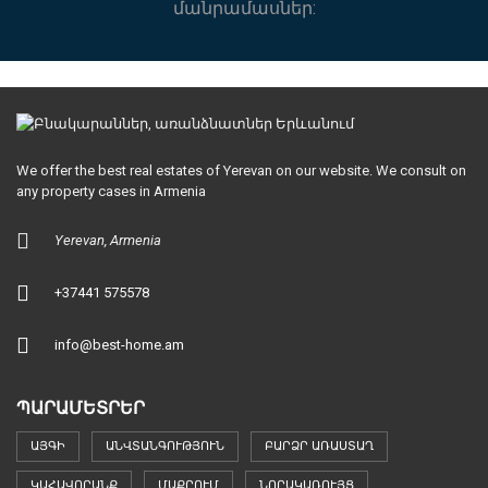
մանրամասներ:
We offer the best real estates of Yerevan on our website. We consult on
any property cases in Armenia
Yerevan, Armenia
+37441 575578
info@best-home.am
ՊԱՐԱՄԵՏՐԵՐ
ԱՅԳԻ
ԱՆՎՏԱՆԳՈՒԹՅՈՒՆ
ԲԱՐՁՐ ԱՌԱՍՏԱՂ
ԿԱՀԱՎՈՐԱՆՔ
ՄԱՔՐՈՒՄ
ՆՈՐԱԿԱՌՈՒՅՑ