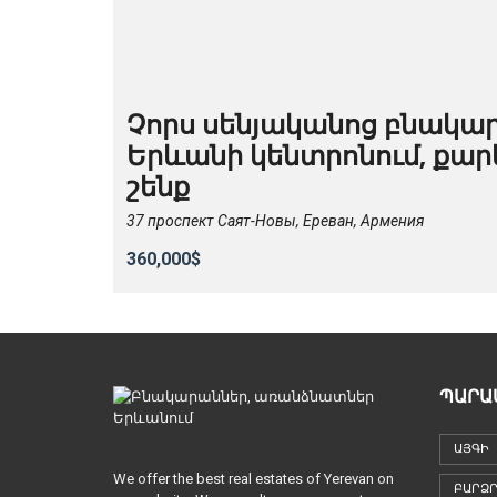
Չորս սենյականոց բնակա
Երևանի կենտրոնում, քար
շենք
37 проспект Саят-Новы, Ереван, Армения
360,000$
ՊԱՐԱ
ԱՅԳԻ
We offer the best real estates of Yerevan on
ԲԱՐՁՐ