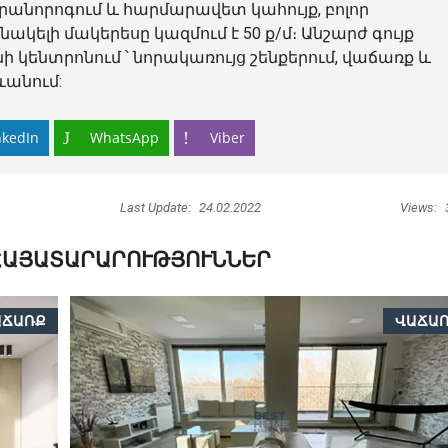
անորոգում և հարմարավետ կահույք, բոլոր
կելի մակերեսը կազմում է 50 ք/մ։ Անշարժ գույք
կենտրոնում ՝ նորակառույց շենքերում, վաճառք և
անում:
nkedIn
WhatsApp
Viber
Last Update:
24.02.2022
Views:
ՀԱՅԱՏԱՐԱՐՈՒԹՅՈՒՆՆԵՐ
ԱՃԱՌՔ
ՎԱՃԱ