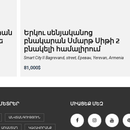
րան
Երկու սենյականոց
ե
բնակարան Սմարթ Սիթի 2
բնակելի համալիրում
Smart City II Bagrevand, street, Ереван, Yerevan, Armenia
81,000$
ՄԵՏՐԵՐ
ՄԻԱՑԵՔ ՄԵԶ
ԱՆՎՏԱՆԳՈՒԹՅՈՒՆ
 ԱՌԱՍՏԱՂ
ԿԱՀԱՎՈՐԱՆՔ