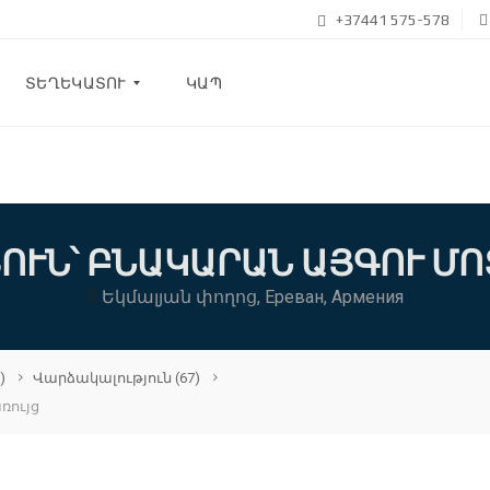
+37441 575-578
ՏԵՂԵԿԱՏՈՒ
ԿԱՊ
Բ
Լ
Ո
Գ
ՈՒՆ՝ ԲՆԱԿԱՐԱՆ ԱՅԳՈՒ ՄՈ
Մ
Եկմալյան փողոց, Ереван, Армения
Ե
Ր
Մ
Ա
Ս
)
Վարձակալություն
(67)
Ի
ռույց
Ն
Հ
Ա