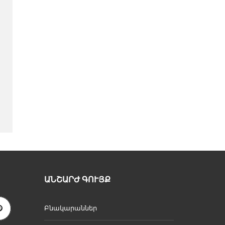
ԱՆՇԱՐԺ ԳՈՒՅՔ
Բնակարաններ