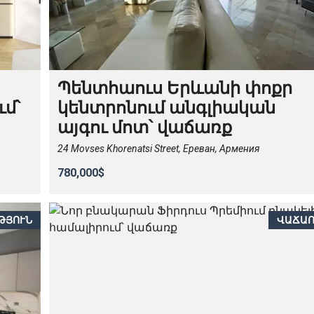
Պենտհաուս Երևանի փոքր
ւմ՝
կենտրոնում անգլիական
այգու մոտ՝ վաճառք
24 Movses Khorenatsi Street, Ереван, Армения
780,000$
ԹՅՈՒՆ
ՎԱՃԱ