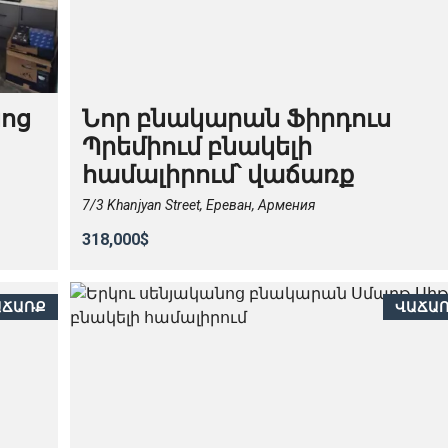
նոց
Նոր բնակարան Ֆիրդուս
Պրեմիում բնակելի
համալիրում՝ վաճառք
7/3 Khanjyan Street, Ереван, Армения
318,000$
ԱՃԱՌՔ
ՎԱՃԱ