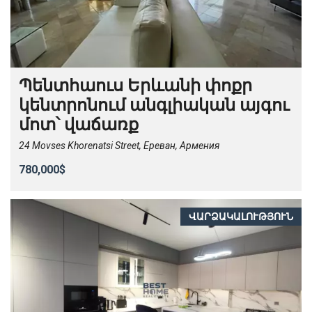
Պենտհաուս Երևանի փոքր
կենտրոնում անգլիական այգու
մոտ՝ վաճառք
24 Movses Khorenatsi Street, Ереван, Армения
780,000$
ՎԱՐՁԱԿԱԼՈՒԹՅՈՒՆ