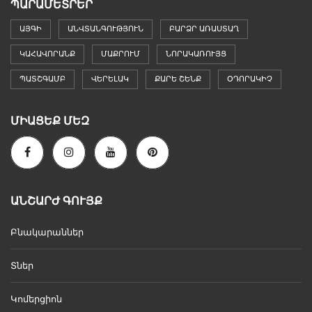
ՊԱՐԱՄԵՏՐԵՐ
ԱՅԳԻ
ԱՆՎՏԱՆԳՈՒԹՅՈՒՆ
ԲԱՐՁՐ ԱՌԱՍՏԱՂ
ԿԱՀԱՎՈՐԱՆՔ
ՄԱՔՐՈՒՄ
ՆՈՐԱԿԱՌՈՒՅՑ
ՊԱՏՇԳԱՄԲ
ՎԵՐԵԼԱԿ
ՔԱՐԵ ՇԵՆՔ
ՕԴՈՐԱԿԻՉ
ՄԻԱՑԵՔ ՄԵԶ
ԱՆՇԱՐԺ ԳՈՒՅՔ
Բնակարաններ
Տներ
Կոմերցիոն