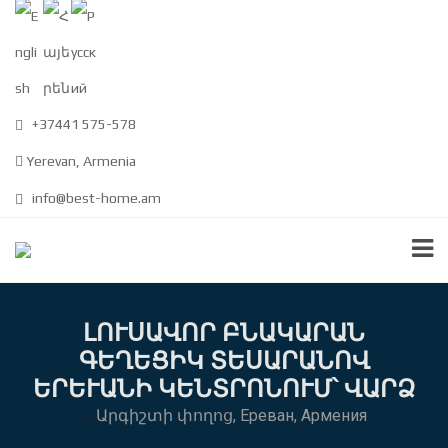
+37441 575-578
Yerevan, Armenia
info@best-home.am
ԼՈՒՍԱՎՈՐ ԲՆԱԿԱՐԱՆ
ԳԵՂԵՑԻԿ ՏԵՍԱՐԱՆՈՎ
ԵՐԵՒԱՆԻ ԿԵՆՏՐՈՆՈՒՄ՝ ՎԱՐՁ
Արգիշտի փողոց, Ереван, Армения