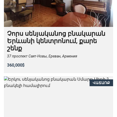
Չորս սենյականոց բնակարան
Երևանի կենտրոնում, քարե
շենք
37 проспект Саят-Новы, Ереван, Армения
360,000$
ՎԱՃԱՌՔ