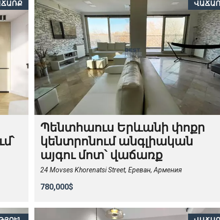
ԱՃԱՌՔ
ՎԱՃԱ
Պենտհաուս Երևանի փոքր
ւմ՝
կենտրոնում անգլիական
այգու մոտ՝ վաճառք
24 Movses Khorenatsi Street, Ереван, Армения
780,000$