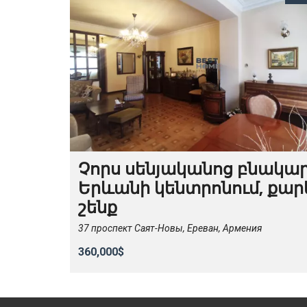
Չորս սենյականոց բնակա
Երևանի կենտրոնում, քար
շենք
37 проспект Саят-Новы, Ереван, Армения
360,000$