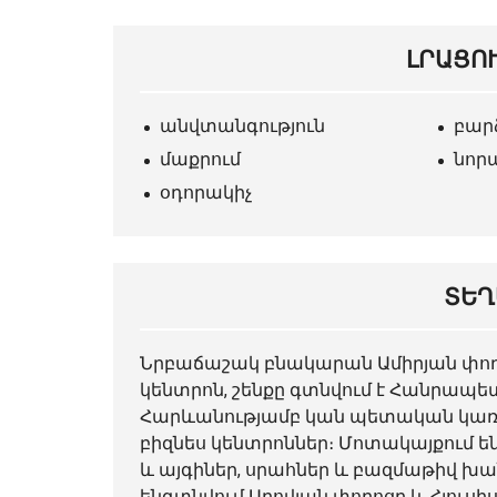
ԼՐԱՑՈ
անվտանգություն
բար
մաքրում
նոր
օդորակիչ
ՏԵՂ
Նրբաճաշակ
բնակարան
Ամիրյան փող
կենտրոն, շենքը գտնվում է Հանրապ
Հարևանությամբ կան պետական ​​կառո
բիզնես կենտրոններ։ Մոտակայքում 
և այգիներ, սրահներ և բազմաթիվ խան
ենգտնվում Աբովյան փողոցը և Հյուս