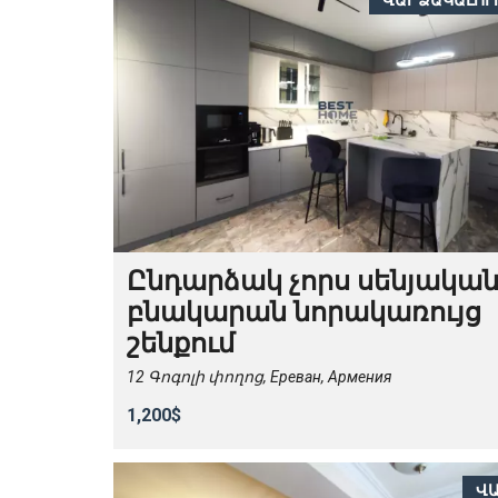
ՎԱՐՁԱԿԱԼՈՒ
Ընդարձակ չորս սենյակա
բնակարան նորակառույց
շենքում
12 Գոգոլի փողոց, Ереван, Армения
1,200$
Վ