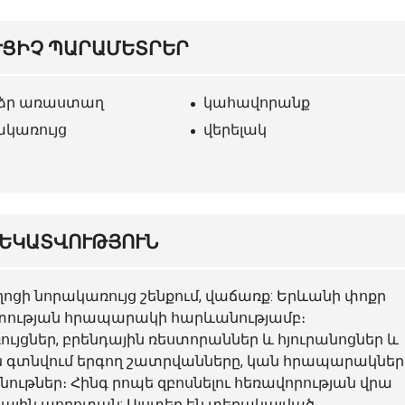
ՒՑԻՉ ՊԱՐԱՄԵՏՐԵՐ
ձր առաստաղ
կահավորանք
ակառույց
վերելակ
ԵԿԱՏՎՈՒԹՅՈՒՆ
ոցի նորակառույց շենքում, վաճառք: Երևանի փոքր
ետության հրապարակի հարևանությամբ։
ւյցներ, բրենդային ռեստորաններ և հյուրանոցներ և
են գտնվում երգող շատրվանները, կան հրապարակներ
ութներ։ Հինգ րոպե զբոսնելու հեռավորության վրա
իսային պողոտան: Այստեղ են տեղակայված