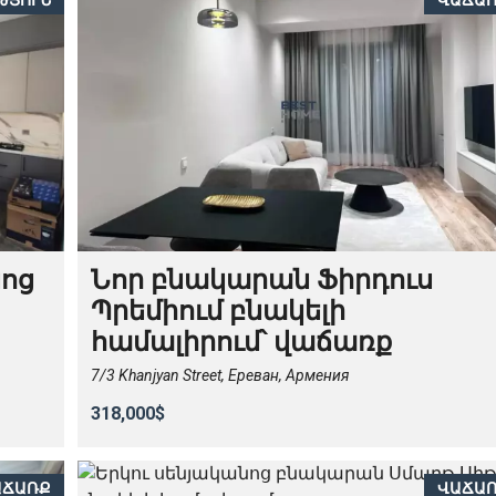
ԹՅՈՒՆ
ՎԱՃԱ
նոց
Նոր բնակարան Ֆիրդուս
Պրեմիում բնակելի
համալիրում՝ վաճառք
7/3 Khanjyan Street, Ереван, Армения
318,000$
ԱՃԱՌՔ
ՎԱՃԱ