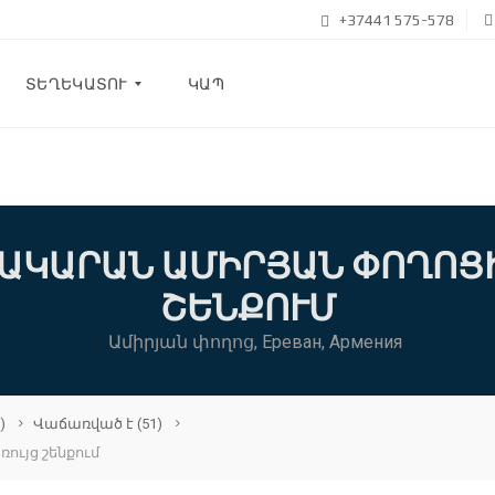
+37441 575-578
ՏԵՂԵԿԱՏՈՒ
ԿԱՊ
Բ
Լ
Ո
Գ
ԱԿԱՐԱՆ ԱՄԻՐՅԱՆ ՓՈՂՈՑ
ՇԵՆՔՈՒՄ
Մ
Ե
Ր
Ամիրյան փողոց, Ереван, Армения
Մ
Ա
Ս
Ի
Ն
)
Վաճառված է
(51)
ւյց շենքում
Հ
Ա