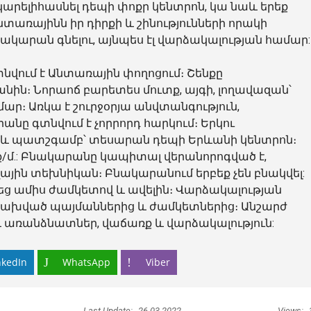
արելիհասնել դեպի փոքր կենտրոն, կա նաև երեք
առայինն իր դիրքի և շինությունների որակի
ակարան գնելու, այնպես էլ վարձակալության համար:
նվում է Անտառային փողոցում։ Շենքը
անին։ Նորաոճ բարետես մուտք, այգի, լողավազան՝
ր։ Առկա է շուրջօրյա անվտանգություն,
նը գտնվում է չորրորդ հարկում։ Երկու
ոց և պատշգամբ՝ տեսարան դեպի Երևանի կենտրոն։
ք/մ.: Բնակարանը կապիտալ վերանորոգված է,
ային տեխնիկան։ Բնակարանում երբեք չեն բնակվել:
եց ամիս ժամկետով և ավելին։ Վարձակալության
 կախված պայմաններից և ժամկետներից։ Անշարժ
 առանձնատներ, վաճառք և վարձակալություն:
nkedIn
WhatsApp
Viber
Last Update:
26.03.2022
Views: