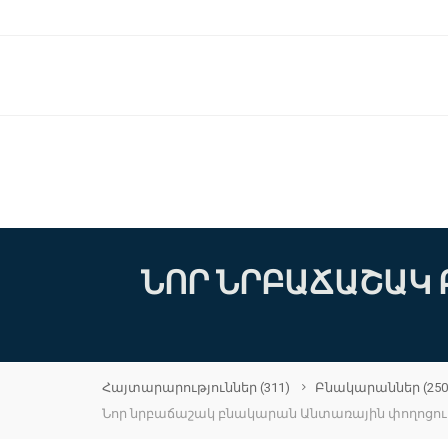
ՆՈՐ ՆՐԲԱՃԱՇԱԿ 
Հայտարարություններ
(311)
Բնակարաններ
(250
Նոր նրբաճաշակ բնակարան Անտառային փողոցու