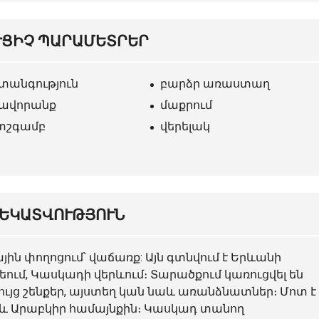
ՒՑԻՉ ՊԱՐԱՄԵՏՐԵՐ
տանգություն
բարձր առաստաղ
ավորանք
մաքրում
շգամբ
վերելակ
ԵԿԱՏՎՈՒԹՅՈՒՆ
ին փողոցում՝ վաճառք: Այն գտնվում է Երևանի
ում, Կասկադի վերևում։ Տարածքում կառուցվել են
ց շենքեր, այստեղ կան նաև առանձնատներ։ Մոտ է
աև Արաբկիր համայնքին։ Կասկադ տանող