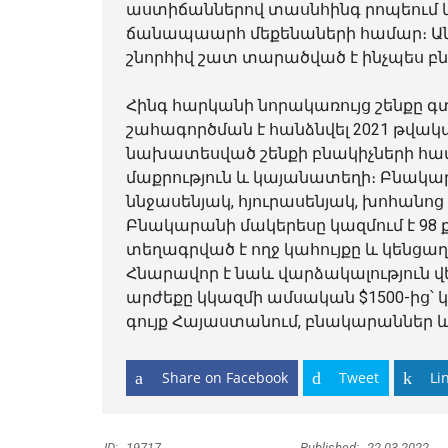
աստիճաններով տասնհինգ րոպեում կ
ճանապաարհ մեքենաների համար։ Անտ
շնորհիվ շատ տարածված է ինչպես բն
Հինգ հարկանի նորակառույց շենքը գտ
շահագործման է հանձնվել 2021 թվակ
նախատեսված շենքի բնակիչների համա
մաքրություն և կայանատեղի։ Բնակարա
ննջասենյակ, հյուրասենյակ, խոհան
Բնակարանի մակերեսը կազմում է 98 
տեղագրված է ողջ կահույքը և կենցաղ
Հնարավոր է նաև վարձակալություն վ
արժեքը կկազմի ամսական $1500-ից՝
գույք
Հայաստանում, բնակարաններ և
Share on Facebook
Tweet
Li
ID:
19717
Published:
22.03.2022