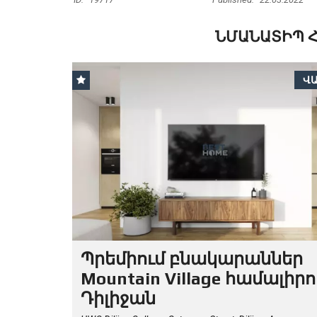
ՆՄԱՆԱՏԻՊ 
Վ
Պրեմիում բնակարաններ
Mountain Village համալիրո
Դիլիջան