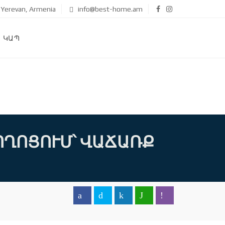
Yerevan, Armenia
info@best-home.am
ԿԱՊ
ՈՂՈՑՈՒՄ՝ ՎԱՃԱՌՔ