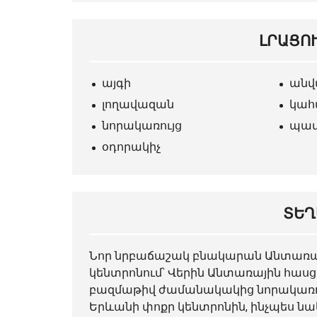
ԼՐԱՑՈ
այգի
անվ
լողավազան
կահ
նորակառույց
պատ
օդորակիչ
ՏԵՂ
Նոր նրբաճաշակ
բնակարան
Անտառայ
կենտրոնում՝ Վերին Անտառային հասցե
բազմաթիվ ժամանակակից նորակառույ
Երևանի փոքր կենտրոնին, ինչպես ն