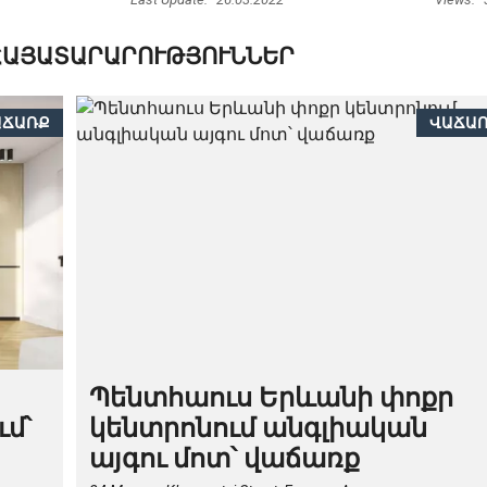
ՀԱՅԱՏԱՐԱՐՈՒԹՅՈՒՆՆԵՐ
ԱՃԱՌՔ
ՎԱՃԱ
Պենտհաուս Երևանի փոքր
ւմ՝
կենտրոնում անգլիական
այգու մոտ՝ վաճառք