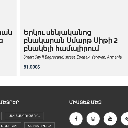
րան
Երկու սենյականոց
ե
բնակարան Սմարթ Սիթի 2
բնակելի համալիրում
Smart City II Bagrevand, street, Ереван, Yerevan, Armenia
81,000$
ՄԵՏՐԵՐ
ՄԻԱՑԵՔ ՄԵԶ
ԱՆՎՏԱՆԳՈՒԹՅՈՒՆ
 ԱՌԱՍՏԱՂ
ԿԱՀԱՎՈՐԱՆՔ