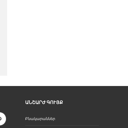
ԱՆՇԱՐԺ ԳՈՒՅՔ
Բնակարաններ