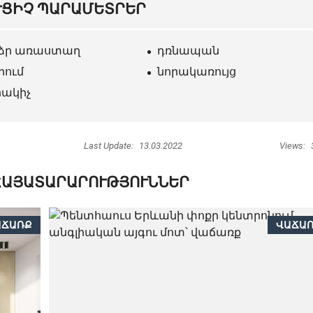
ՒՑԻՉ ՊԱՐԱՄԵՏՐԵՐ
ձր առաստաղ
դռնապան
րում
նորակառույց
րակիչ
Last Update:
13.03.2022
Views:
ՀԱՅԱՏԱՐԱՐՈՒԹՅՈՒՆՆԵՐ
ԱՃԱՌՔ
ՎԱՃԱ