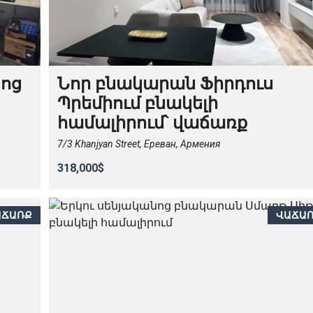
նոց
Նոր բնակարան Ֆիրդուս
Պրեմիում բնակելի
համալիրում՝ վաճառք
7/3 Khanjyan Street, Ереван, Армения
318,000$
ԱՃԱՌՔ
ՎԱՃԱ