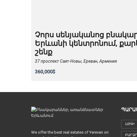
Չորս սենյականոց բնակա
Երևանի կենտրոնում, քար
շենք
37 проспект Саят-Новы, Ереван, Армения
360,000$
ՊԱՐԱ
ԱՅԳԻ
We offer the best real estates of Yerevan on
ԲԱՐՁՐ