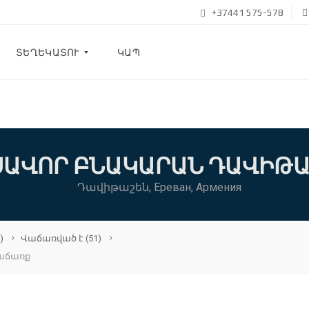
+37441 575-578
ՏԵՂԵԿԱՏՈՒ
ԿԱՊ
Բ
Լ
Ո
Գ
ՒՍԱՎՈՐ ԲՆԱԿԱՐԱՆ ԴԱՎԻԹ
Մ
Դավիթաշեն, Ереван, Армения
Ե
Ր
Մ
Ա
Ս
)
Վաճառված է
(51)
Ի
վաճառք
Ն
Հ
Ա