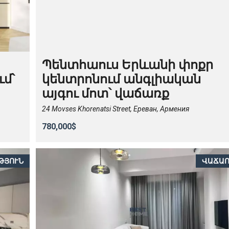
Պենտհաուս Երևանի փոքր
ւմ՝
կենտրոնում անգլիական
այգու մոտ՝ վաճառք
24 Movses Khorenatsi Street, Ереван, Армения
780,000$
ԹՅՈՒՆ
ՎԱՃԱ