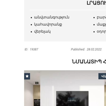
ԼՐԱՑՈ
անվտանգություն
բար
կահավորանք
մաք
վերելակ
օդո
ID:
19387
Published:
28.02.2022
ՆՄԱՆԱՏԻՊ 
Վ