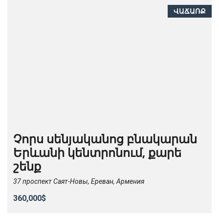
ՎԱՃԱՌՔ
Չորս սենյականոց բնակարան
Երևանի կենտրոնում, քարե
շենք
37 проспект Саят-Новы, Ереван, Армения
360,000$