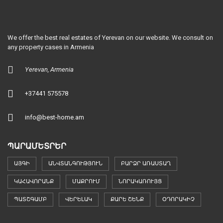
We offer the best real estates of Yerevan on our website. We consult on
any property cases in Armenia
Yerevan, Armenia
+37441 575578
info@best-home.am
ՊԱՐԱՄԵՏՐԵՐ
ԱՅԳԻ
ԱՆՎՏԱՆԳՈՒԹՅՈՒՆ
ԲԱՐՁՐ ԱՌԱՍՏԱՂ
ԿԱՀԱՎՈՐԱՆՔ
ՄԱՔՐՈՒՄ
ՆՈՐԱԿԱՌՈՒՅՑ
ՊԱՏՇԳԱՄԲ
ՎԵՐԵԼԱԿ
ՔԱՐԵ ՇԵՆՔ
ՕԴՈՐԱԿԻՉ