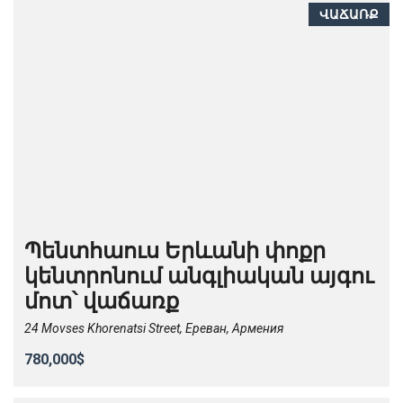
ՎԱՃԱՌՔ
Պենտհաուս Երևանի փոքր
կենտրոնում անգլիական այգու
մոտ՝ վաճառք
24 Movses Khorenatsi Street, Ереван, Армения
780,000$