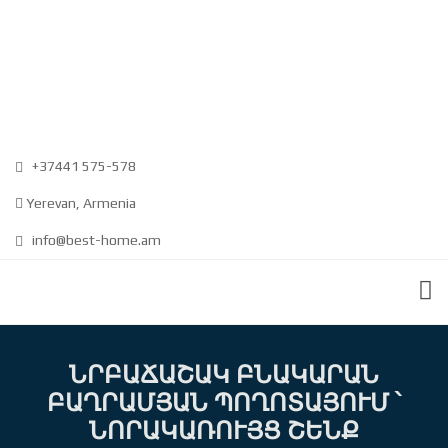
+37441 575-578
Yerevan, Armenia
info@best-home.am
ՆՐԲԱՃԱՇԱԿ ԲՆԱԿԱՐԱՆ
ԲԱՂՐԱՄՅԱՆ ՊՈՂՈՏԱՅՈՒՄ ՝
ՆՈՐԱԿԱՌՈՒՅՑ ՇԵՆՔ