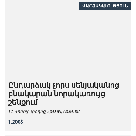
ՎԱՐՁԱԿԱԼՈՒԹՅՈՒՆ
Ընդարձակ չորս սենյականոց
բնակարան նորակառույց
շենքում
12 Գոգոլի փողոց, Ереван, Армения
1,200$