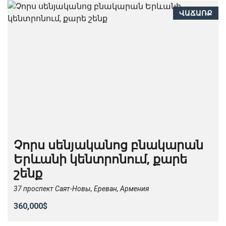
ՎԱՃԱՌՔ
Չորս սենյականոց բնակարան
Երևանի կենտրոնում, քարե
շենք
37 проспект Саят-Новы, Ереван, Армения
360,000$