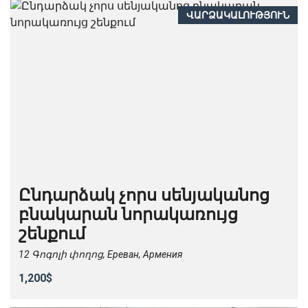
ՎԱՐՁԱԿԱԼՈՒԹՅՈՒՆ
Ընդարձակ չորս սենյականոց
բնակարան նորակառույց
շենքում
12 Գոգոլի փողոց, Ереван, Армения
1,200$