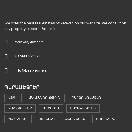
We offer the best real estates of Yerevan on our website. We consult on
any property cases in Armenia
Yerevan, Armenia
+37441 575578
info@best-home.am
ՊԱՐԱՄԵՏՐԵՐ
ԱՅԳԻ
ԱՆՎՏԱՆԳՈՒԹՅՈՒՆ
ԲԱՐՁՐ ԱՌԱՍՏԱՂ
ԿԱՀԱՎՈՐԱՆՔ
ՄԱՔՐՈՒՄ
ՆՈՐԱԿԱՌՈՒՅՑ
ՊԱՏՇԳԱՄԲ
ՎԵՐԵԼԱԿ
ՔԱՐԵ ՇԵՆՔ
ՕԴՈՐԱԿԻՉ