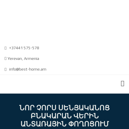
+37441 575-578
Yerevan, Armenia
info@best-home.am
ՆՈՐ ՉՈՐՍ ՍԵՆՅԱԿԱՆՈՑ
ԲՆԱԿԱՐԱՆ ՎԵՐԻՆ
ԱՆՏԱՌԱՅԻՆ ՓՈՂՈՑՈՒՄ