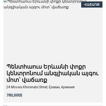
ՎԱՃԱՌՔ
Պենտհաուս Երևանի փոքր
կենտրոնում անգլիական այգու
մոտ՝ վաճառք
24 Movses Khorenatsi Street, Ереван, Армения
780,000$