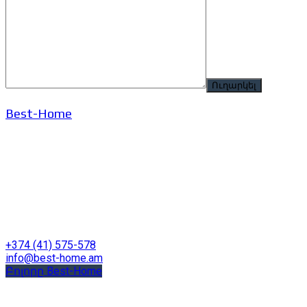
Best-Home
+374 (41) 575-578
info@best-home.am
Բոլորը Best-Home