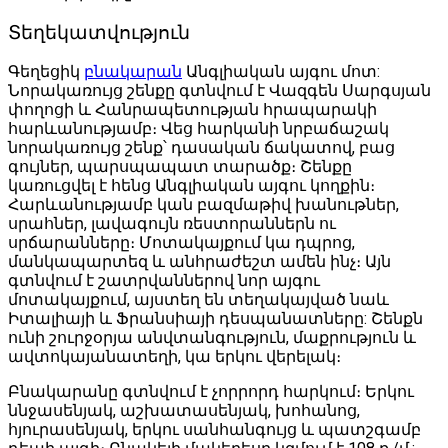
Տեղեկատվություն
Գեղեցիկ
բնակարան
Անգլիական այգու մոտ:
Նորակառույց շենքը գտնվում է Վազգեն Սարգսյան
փողոցի և Հանրապետության հրապարակի
հարևանությամբ։ Վեց հարկանի նրբաճաշակ
նորակառույց շենք՝ դասական ճակատով, բաց
գույներ, պարսպապատ տարածք։ Շենքը
կառուցվել է հենց Անգլիական այգու կողքին։
Հարևանությամբ կան բազմաթիվ խանութներ,
սրահներ, լավագույն ռեստորաններն ու
սրճարանները։ Մոտակայքում կա դպրոց,
մանկապարտեզ և անհրաժեշտ ամեն ինչ։ Այն
գտնվում է շատրվաններով նոր այգու
մոտակայքում, այստեղ են տեղակայված նաև
Իտալիայի և Ֆրանսիայի դեսպանատները: Շենքն
ունի շուրջօրյա անվտանգություն, մաքրություն և
ավտոկայանատեղի, կա երկու վերելակ։
Բնակարանը գտնվում է չորրորդ հարկում։ Երկու
ննջասենյակ, աշխատասենյակ, խոհանոց,
հյուրասենյակ, երկու սանհանգույց և պատշգամբ