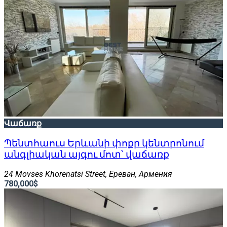
Վաճառք
Պենտհաուս Երևանի փոքր կենտրոնում
անգլիական այգու մոտ՝ վաճառք
24 Movses Khorenatsi Street, Ереван, Армения
780,000$