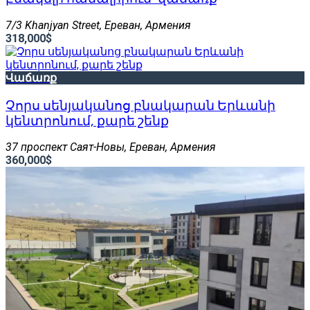
7/3 Khanjyan Street, Ереван, Армения
318,000$
Վաճառք
Չորս սենյականոց բնակարան Երևանի
կենտրոնում, քարե շենք
37 проспект Саят-Новы, Ереван, Армения
360,000$