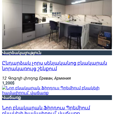
Վարձակալություն
Ընդարձակ չորս սենյականոց բնակարան
նորակառույց շենքում
12 Գոգոլի փողոց, Ереван, Армения
1,200$
Վաճառք
Նոր բնակարան Ֆիրդուս Պրեմիում
բնակելի համալիրում՝ վաճառք