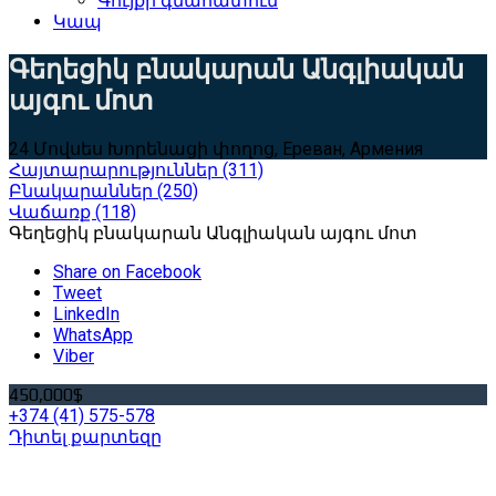
Գույքի գնահատում
Կապ
Գեղեցիկ բնակարան Անգլիական
այգու մոտ
24 Մովսես Խորենացի փողոց, Ереван, Армения
Հայտարարություններ
(311)
Բնակարաններ
(250)
Վաճառք
(118)
Գեղեցիկ բնակարան Անգլիական այգու մոտ
Share on Facebook
Tweet
LinkedIn
WhatsApp
Viber
450,000$
+374 (41) 575-578
Դիտել քարտեզը