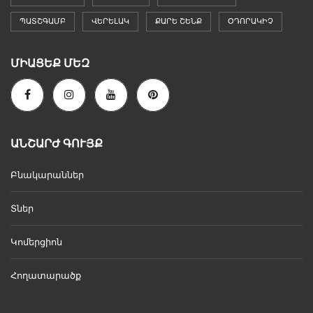
ՊԱՏՇԳԱՄԲ
ՎԵՐԵԼԱԿ
ՔԱՐԵ ՇԵՆՔ
ՕԴՈՐԱԿԻՉ
ՄԻԱՑԵՔ ՄԵԶ
ԱՆՇԱՐԺ ԳՈՒՅՔ
Բնակարաններ
Տներ
Կոմերցիոն
Հողատարածք