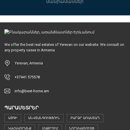
մանրամասներ:
We offer the best real estates of Yerevan on our website. We consult on
any property cases in Armenia
Yerevan, Armenia
+37441 575578
info@best-home.am
ՊԱՐԱՄԵՏՐԵՐ
ԱՅԳԻ
ԱՆՎՏԱՆԳՈՒԹՅՈՒՆ
ԲԱՐՁՐ ԱՌԱՍՏԱՂ
ԿԱՀԱՎՈՐԱՆՔ
ՄԱՔՐՈՒՄ
ՆՈՐԱԿԱՌՈՒՅՑ