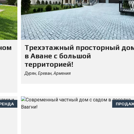
ном
Трехэтажный просторный до
в Аване с большой
территорией!
Дурян, Ереван, Армения
РЕНДА
ПРОДА