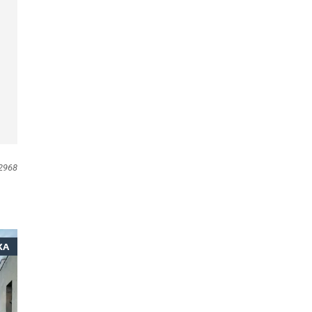
2968
ЖА