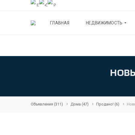
ГЛАВНАЯ
НЕДВИЖИМОСТЬ
К
В
А
Р
НОВЫ
Т
И
Р
Ы
Д
О
Объявления
(311)
Дома
(47)
Продано!
(6)
Нов
М
А
К
О