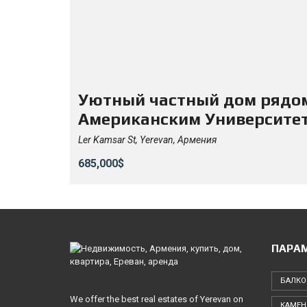
Уютный частный дом рядом
Американским Университе
Ler Kamsar St, Yerevan, Армения
685,000$
ПАРА
БАЛКО
We offer the best real estates of Yerevan on
КАМЕН