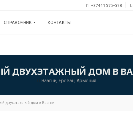
+37441 575-578
СПРАВОЧНИК
КОНТАКТЫ
Б
Л
О
Г
Й ДВУХЭТАЖНЫЙ ДОМ В В
О
Ваагни, Ереван, Армения
Н
А
С
ый двухэтажный дом в Ваагни
Р
Е
К
О
М
Е