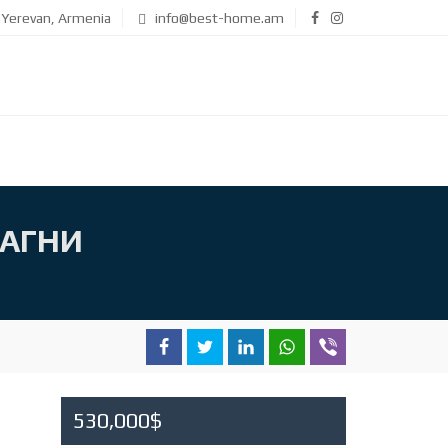
Yerevan, Armenia
info@best-home.am
ААГНИ
530,000$