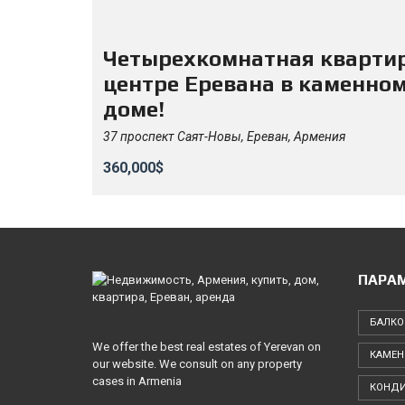
Четырехкомнатная квартир
центре Еревана в каменно
доме!
37 проспект Саят-Новы, Ереван, Армения
360,000$
ПАРА
БАЛКО
We offer the best real estates of Yerevan on
КАМЕН
our website. We consult on any property
cases in Armenia
КОНД