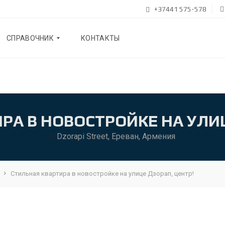
+37441 575-578
СПРАВОЧНИК
КОНТАКТЫ
Б
Л
О
Г
РА В НОВОСТРОЙКЕ НА УЛИЦ
О
Dzorapi Street, Ереван, Армения
Н
А
С
Стильная квартира в новостройке на улице Дзорап, центр!
Р
Е
К
О
М
Е