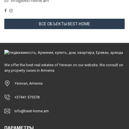
info@best-home.am
ВСЕ ОБЪЕКТЫ BEST-HOME
We offer the best real estates of Yerevan on our website. We consult on
any property cases in Armenia
Yerevan, Armenia
+37441 575578
info@best-home.am
ПАРАМЕТРЫ