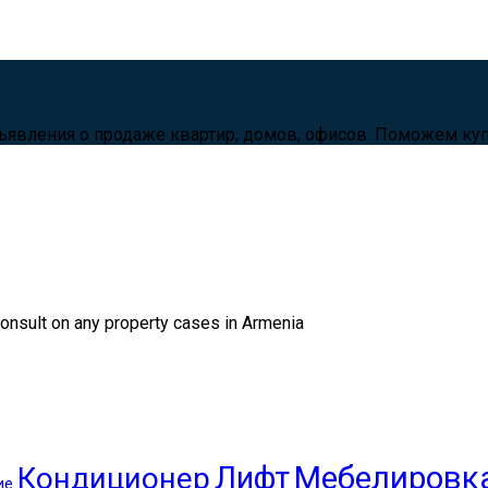
ъявления о продаже квартир, домов, офисов. Поможем куп
consult on any property cases in Armenia
Лифт
Мебелировк
Кондиционер
ие