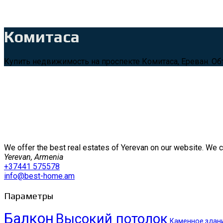
Комитаса
Купить недвижимость на проспекте Комитаса, Ереван. Об
We offer the best real estates of Yerevan on our website. We 
Yerevan, Armenia
+37441 575578
info@best-home.am
Параметры
Балкон
Высокий потолок
Каменное здан