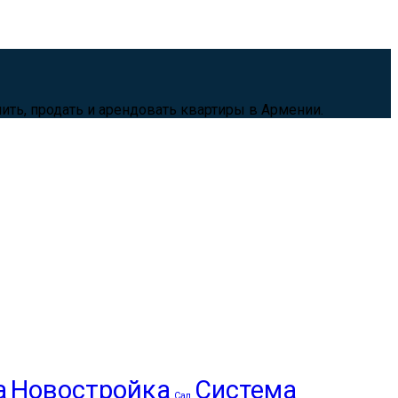
ить, продать и арендовать квартиры в Армении.
а
Новостройка
Система
Сад