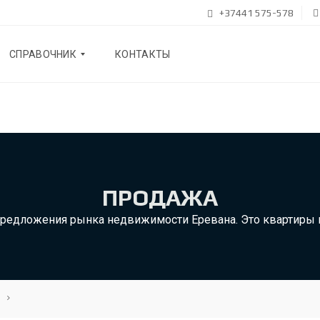
+37441 575-578
СПРАВОЧНИК
КОНТАКТЫ
Б
Л
О
Г
ПРОДАЖА
О
Н
А
предложения рынка недвижимости Еревана. Это квартиры в
С
Р
Е
К
О
М
Е