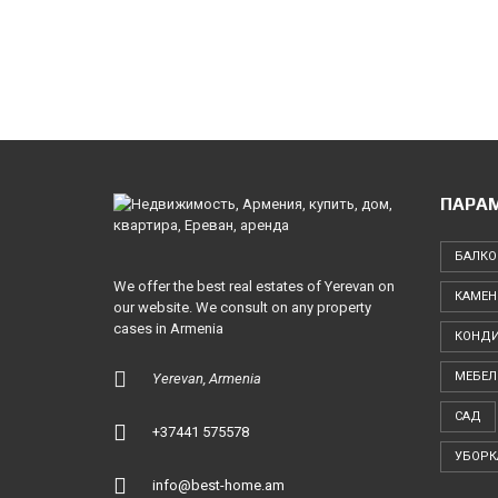
М
М
Е
Р
Ч
Е
С
К
А
Я
Н
Е
ПАРА
Д
В
И
БАЛКО
Ж
И
We offer the best real estates of Yerevan on
М
КАМЕН
our website. We consult on any property
О
С
cases in Armenia
КОНД
Т
Ь
МЕБЕЛ
Yerevan, Armenia
З
САД
Е
+37441 575578
М
УБОРК
Л
И
info@best-home.am