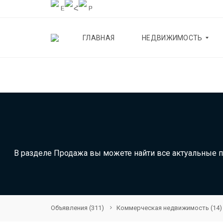
ГЛАВНАЯ
НЕДВИЖИМОСТЬ
К
В
А
Р
Т
И
Р
Ы
В разделе Продажа вы можете найти все актуальные 
Д
О
М
А
Объявления
(311)
Коммерческая недвижимость
(14)
К
О