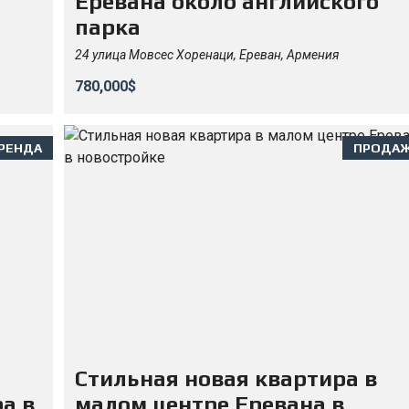
Еревана около английского
парка
24 улица Мовсес Хоренаци, Ереван, Армения
780,000$
РЕНДА
ПРОДА
Стильная новая квартира в
а в
малом центре Еревана в