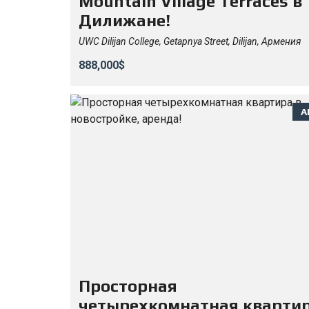
Mountain Village Terraces в
Дилижане!
UWC Dilijan College, Getapnya Street, Dilijan, Армения
888,000$
А
Просторная
четырехкомнатная квартир