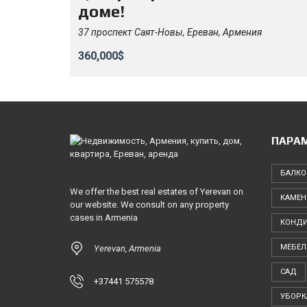
доме!
37 проспект Саят-Новы, Ереван, Армения
360,000$
ПАРА
БАЛКО
We offer the best real estates of Yerevan on
КАМЕН
our website. We consult on any property
cases in Armenia
КОНД
МЕБЕЛ
Yerevan, Armenia
САД
+37441 575578
УБОРК