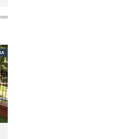
1093
ЖА