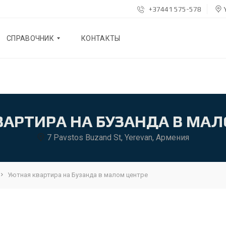
+37441 575-578
Y
СПРАВОЧНИК
КОНТАКТЫ
Б
Л
О
Г
АРТИРА НА БУЗАНДА В МА
О
7 Pavstos Buzand St, Yerevan, Армения
Н
А
С
Уютная квартира на Бузанда в малом центре
Р
Е
К
О
М
Е