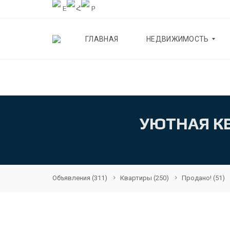
ГЛАВНАЯ
НЕДВИЖИМОСТЬ
К
В
А
Р
УЮТНАЯ КВ
Т
И
Р
Ы
Д
О
Объявления
(311)
Квартиры
(250)
Продано!
(51)
М
А
К
О